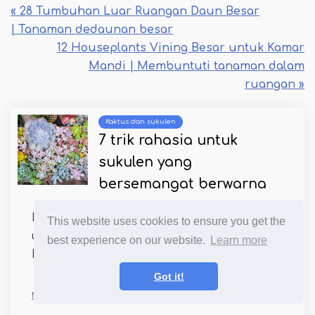
« 28 Tumbuhan Luar Ruangan Daun Besar
| Tanaman dedaunan besar
12 Houseplants Vining Besar untuk Kamar
Mandi | Membuntuti tanaman dalam
ruangan »
Kaktus dan sukulen
7 trik rahasia untuk
sukulen yang
bersemangat berwarna
Ingin tahu tentang peretasan rahasia
This website uses cookies to ensure you get the
untuk sukulen berwarna -warni? Baca
best experience on our website.
Learn more
Depan untuk Tahu Cara Menja...
Got it!
Ms. Alfonso Graham