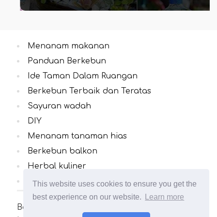
Menanam makanan
Panduan Berkebun
Ide Taman Dalam Ruangan
Berkebun Terbaik dan Teratas
Sayuran wadah
DIY
Menanam tanaman hias
Berkebun balkon
Herbal kuliner
Semua Kategori
This website uses cookies to ensure you get the
best experience on our website.
Learn more
Banyak artikel menarik dan bermanfaat