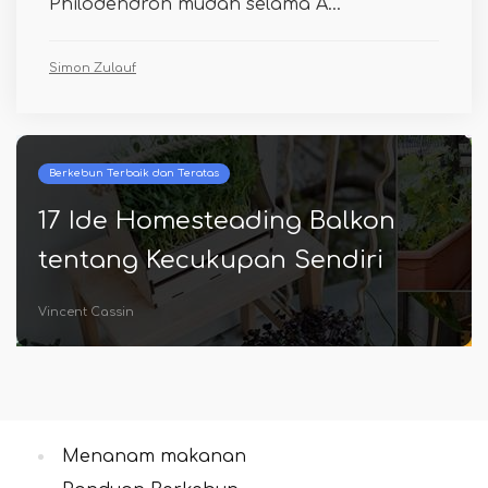
Philodendron mudah selama A...
Simon Zulauf
Berkebun Terbaik dan Teratas
35 Cheats for Garden | Tips
berkebun yang cerdas untuk
menghemat uang
Ms. Alfonso Graham
Menanam makanan