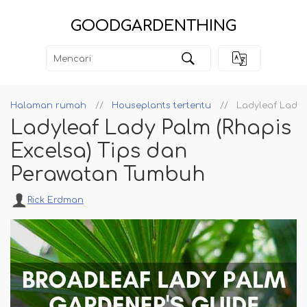
GOODGARDENTHING
Halaman rumah
Houseplants tertentu
Ladyleaf Lady 
Ladyleaf Lady Palm (Rhapis
Excelsa) Tips dan
Perawatan Tumbuh
Rick Erdman