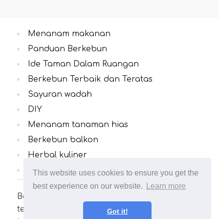
Menanam makanan
Panduan Berkebun
Ide Taman Dalam Ruangan
Berkebun Terbaik dan Teratas
Sayuran wadah
DIY
Menanam tanaman hias
Berkebun balkon
Herbal kuliner
Semua Kategori
This website uses cookies to ensure you get the
best experience on our website.
Learn more
Banyak artikel menarik dan bermanfaat
tentang berkebun. Taman Anda tidak akan
Got it!