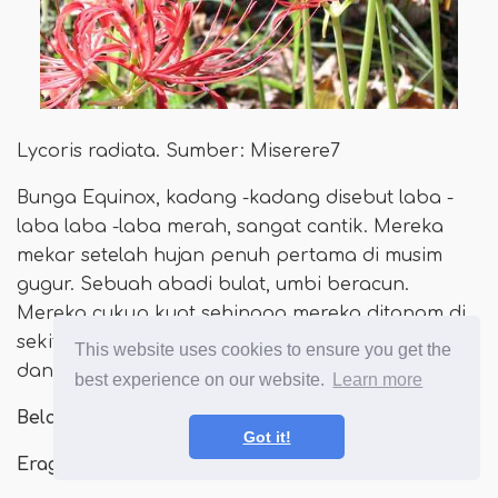
Lycoris radiata. Sumber: Miserere7
Bunga Equinox, kadang -kadang disebut laba -
laba laba -laba merah, sangat cantik. Mereka
mekar setelah hujan penuh pertama di musim
gugur. Sebuah abadi bulat, umbi beracun.
Mereka cukup kuat sehingga mereka ditanam di
sekitar sawah di Jepang untuk menjaga hama
This website uses cookies to ensure you get the
dan tikus keluar! Ini tumbuh di zona 6-10.
best experience on our website.
Learn more
Belajarlah lagi:
Perawatan Bunga Equinox
Got it!
Eragrostis spectabilis, 'ungu lovegrass'