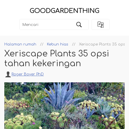
GOODGARDENTHING
Halaman rumah
Kebun hias
Xeriscape Plants 35 opsi
Xeriscape Plants 35 opsi
tahan kekeringan
Roger Boyer PhD