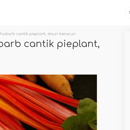
ubarb cantik pieplant, daun beracun
rb cantik pieplant,