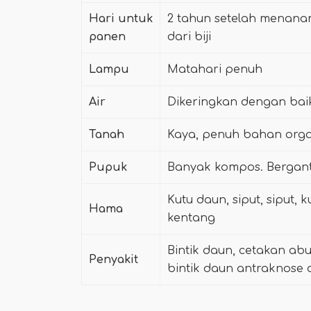
Hari untuk
2 tahun setelah menanam
panen
dari biji
Lampu
Matahari penuh
Air
Dikeringkan dengan bai
Tanah
Kaya, penuh bahan orga
Pupuk
Banyak kompos. Bergantia
Kutu daun, siput, siput
Hama
kentang
Bintik daun, cetakan ab
Penyakit
bintik daun antraknose