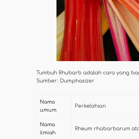
Tumbuh Rhubarb adalah cara yang ba
Sumber: Dumphasizer
Nama
Perkelahian
umum
Nama
Rheum rhabarbarum ata
ilmiah