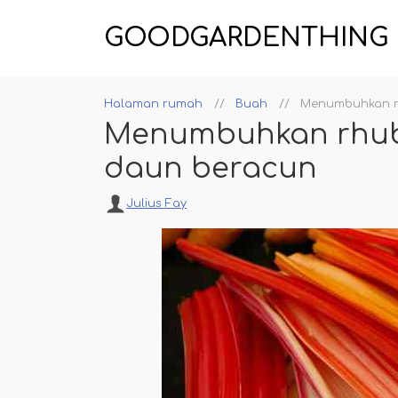
GOODGARDENTHING
Halaman rumah
Buah
Menumbuhkan rh
Menumbuhkan rhuba
daun beracun
Julius Fay