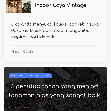
Indoor Gaya Vintage
Jika Anda menyukai koleksi dan lebih suka
dekorasi klasik dan abadi-mengambil
inspirasi dari ide dek...
Vincent Cassin
Berkebun Terbaik dan Teratas
di
16 Ide Penanam Surat DIY yang
ik
menakjubkan | Pekebun
monogram yang keren